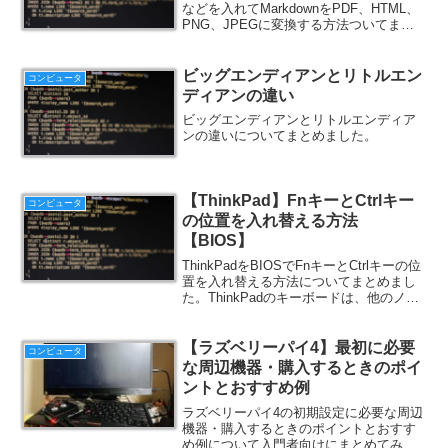
などを入れてMarkdownをPDF、HTML、
PNG、JPEGに変換する方法ついてまと
めました。
ビッグエンディアンとリトルエン
コンピュータ
ディアンの違い
ビッグエンディアンとリトルエンディア
ンの違いについてまとめました。
【ThinkPad】FnキーとCtrlキー
コンピュータ
の位置を入れ替える方法
【BIOS】
ThinkPadをBIOSでFnキーとCtrlキーの位
置を入れ替える方法についてまとめまし
た。ThinkPadのキーボードは、他のノー
トPCのキーボードとは違い、左下にある
「Fn キー」と「Ctrlキー」の位置が逆に
なっています。他のキーボ...
【ラズベリーパイ4】最初に必要
コンピュータ
な周辺機器・購入するときのポイ
ントとおすすめ例
ラズベリーパイ4の初期設定に必要な周辺
機器・購入するときのポイントとおすす
め例について入門者向けにまとめてみま