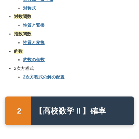
対称式
対数関数
性質と変換
指数関数
性質と変換
約数
約数の個数
2次方程式
2次方程式の解の配置
【高校数学Ⅱ】確率