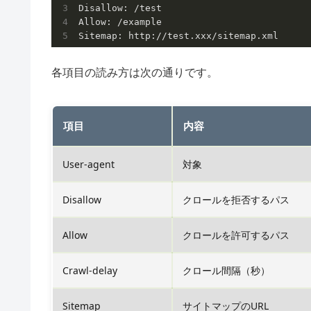
Disallow: /test

Allow: /example

各項目の読み方は次の通りです。
項目
内容
User-agent
対象
Disallow
クロールを拒否するパス
Allow
クロールを許可するパス
Crawl-delay
クロール間隔（秒）
Sitemap
サイトマップのURL