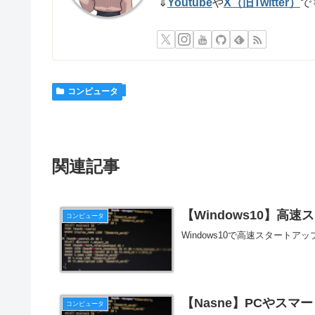
⇓
Youtube
や
X（旧Twitter）
で
コンピュータ
関連記事
【Windows10】高
コンピュータ
Windows10で高速スタート
【Nasne】PCやス
コンピュータ