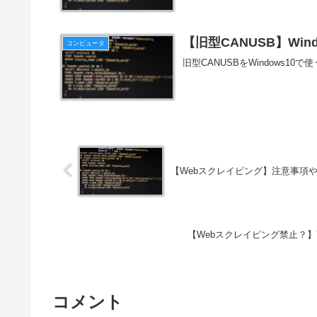
【旧型CANUSB】Wi
コンピュータ
旧型CANUSBをWindows
【Webスクレイピング】注意事項
【Webスクレイピング禁止？】Ya
コメント