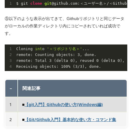
$ git 
clone
git
@github.com:＜ユーザー名＞/＜Github
⑤以下のような表示が出てきて、Githubリポジトリと同じデータ
がローカルの作業ディレクトリ内にコピーされていれば成功で
す。
Cloning 
int
o 
'＜リポジトリ名＞'
...

remote: Counting objects: 
3
, done.

remote: Total 
3
 (delta 
0
), reused 
0
 (delta 
0
), pa
Receiving objects: 
100
% (
3
/
3
), done.
–
関連記事
1
■
【git入門】Githubの使い方(Windows編)
2
■
【Git/Github入門】基本的な使い方・コマンド集