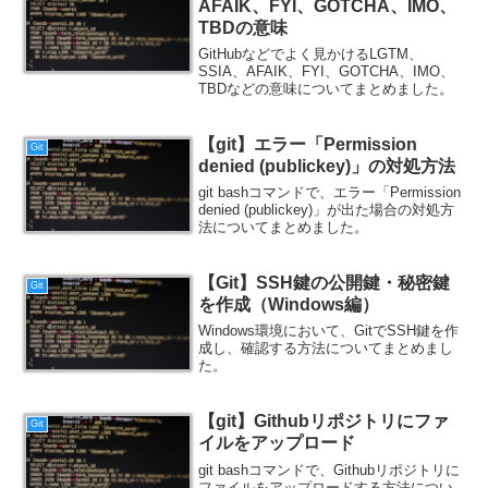
AFAIK、FYI、GOTCHA、IMO、
TBDの意味
GitHubなどでよく見かけるLGTM、
SSIA、AFAIK、FYI、GOTCHA、IMO、
TBDなどの意味についてまとめました。
【git】エラー「Permission
Git
denied (publickey)」の対処方法
git bashコマンドで、エラー「Permission
denied (publickey)」が出た場合の対処方
法についてまとめました。
【Git】SSH鍵の公開鍵・秘密鍵
Git
を作成（Windows編）
Windows環境において、GitでSSH鍵を作
成し、確認する方法についてまとめまし
た。
【git】Githubリポジトリにファ
Git
イルをアップロード
git bashコマンドで、Githubリポジトリに
ファイルをアップロードする方法につい