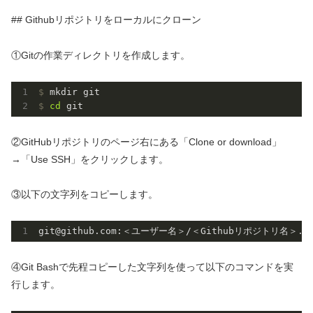
## Githubリポジトリをローカルにクローン
①Gitの作業ディレクトリを作成します。
$
 mkdir git
$
cd
 git
②GitHubリポジトリのページ右にある「Clone or download」
→「Use SSH」をクリックします。
③以下の文字列をコピーします。
git@github
.com
:＜ユーザー名＞/＜Githubリポジトリ名＞.gi
④Git Bashで先程コピーした文字列を使って以下のコマンドを実
行します。