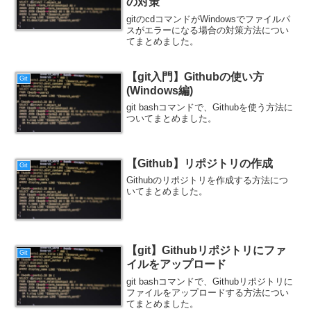
の対策
gitのcdコマンドがWindowsでファイルパ
スがエラーになる場合の対策方法につい
てまとめました。
【git入門】Githubの使い方
Git
(Windows編)
git bashコマンドで、Githubを使う方法に
ついてまとめました。
【Github】リポジトリの作成
Git
Githubのリポジトリを作成する方法につ
いてまとめました。
【git】Githubリポジトリにファ
Git
イルをアップロード
git bashコマンドで、Githubリポジトリに
ファイルをアップロードする方法につい
てまとめました。