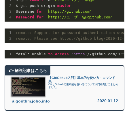
$ git push origin 
master
Username 
for
'https://github.com'
Password
for
'https://ユーザー名@github.com'
remote: Support for password authentication was r
remote: Please see https://github.blog/2020-12-15
fatal: unable 
to
access
'https
://github.com/ユーザ
【Git/Github入門】基本的な使い方・コマンド
集
GitとGithubの基本的な使い方について入門者向けにまとめ
ました。
2020.01.12
algorithm.joho.info