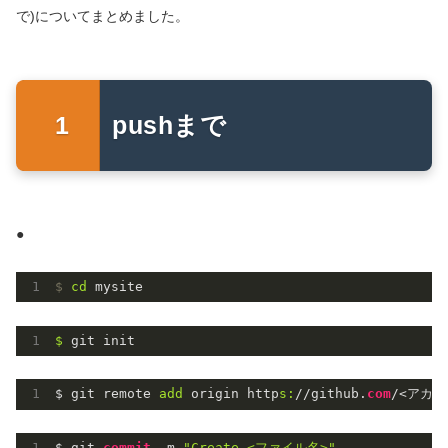
で)についてまとめました。
pushまで
●
$
cd
 mysite
$ 
$ git remote 
add
 origin http
s:
//github.
com
$ git 
commit
 -m 
"Create <ファイル名>"