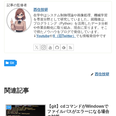
記事の監修者
西住技研
在学中はシステム制御理論や画像処理、機械学習
を専攻分野として研究していました。就職後は、
プログラミング（Python）を活用したデータ分析
や作業自動化に取り組み、現在に至ります。そこ
で得たノウハウをブログで発信しています。
⇓
Youtube
や
X（旧Twitter）
でも情報発信中です
Git
西住技研
関連記事
【git】cdコマンドがWindowsで
Git
ファイルパスがエラーになる場合