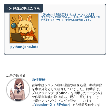
【Python】制御工学シミュレーション入門
プログラミング言語「Python」を用いて、無料で簡単に制
御工学シミュレーションを行う方法を紹介します。
python.joho.info
記事の監修者
西住技研
在学中はシステム制御理論や画像処理、機械学習
を専攻分野として研究していました。就職後は、
プログラミング（Python）を活用したデータ分析
や作業自動化に取り組み、現在に至ります。そこ
で得たノウハウをブログで発信しています。
⇓
Youtube
や
X（旧Twitter）
でも情報発信中です