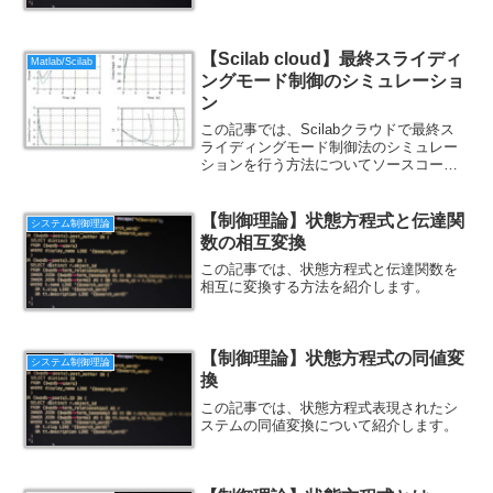
【Scilab cloud】最終スライディ
Matlab/Scilab
ングモード制御のシミュレーショ
ン
この記事では、Scilabクラウドで最終ス
ライディングモード制御法のシミュレー
ションを行う方法についてソースコード
付きで紹介します。
【制御理論】状態方程式と伝達関
システム制御理論
数の相互変換
この記事では、状態方程式と伝達関数を
相互に変換する方法を紹介します。
【制御理論】状態方程式の同値変
システム制御理論
換
この記事では、状態方程式表現されたシ
ステムの同値変換について紹介します。