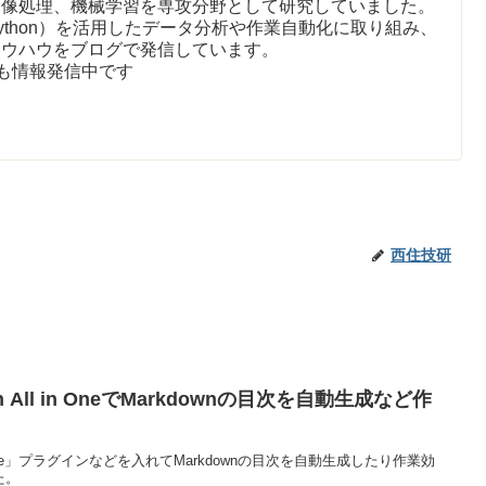
画像処理、機械学習を専攻分野として研究していました。
ython）を活用したデータ分析や作業自動化に取り組み、
ノウハウをブログで発信しています。
も情報発信中です
西住技研
n All in OneでMarkdownの目次を自動生成など作
l in One」プラグインなどを入れてMarkdownの目次を自動生成したり作業効
た。