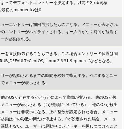
よってデフォルトエントリーを決定する。以前のGrub同様
る最初のmenuentryは0
ニューエントリーは前回選択したものになる。メニューが表示され
そのエントリーがハイライトされる。キー入力がなく時間が経過す
リーが起動される。
リーを直接師弟することもできる。この場合エントリーの位置は関
DEFAULT=CentOS, Linux 2.6.31-9-generic”などとなる。
リーが起動されるまでの時間を秒数で指定する。-1にするとユー
までメニューが表示される。
他のOSが存在するかどうかによって挙動が変わる。他のOSが検
はメニューが表示される（#が先頭についている）。他のOSが検出
はメニューは非表示になる。正の整数が設定された場合、メニュー
が起動はその秒数の間だけ停止する。0が設定された場合、メニュ
、遅延もない。ユーザーは起動中にシフトキーを押しつづけること