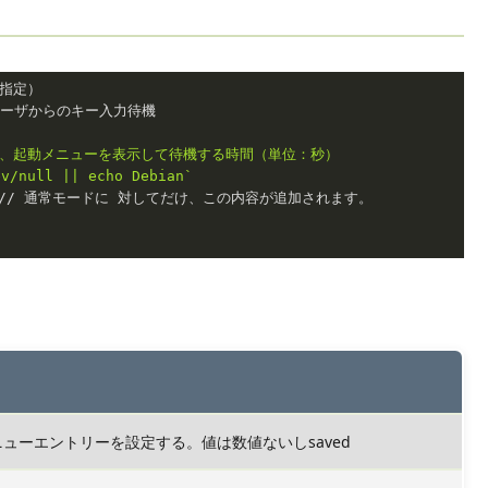
間、起動メニューを表示して待機する時間（単位：秒）

v/null || echo Debian`

ューエントリーを設定する。値は数値ないしsaved