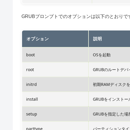
GRUBプロンプトでのオプションは以下のとおりで
オプション
説明
boot
OSを起動
root
GRUBのルートデ
initrd
初期RAMディスク
install
GRUBをインストー
setup
GRUBを指定した
parttype
パーティションタイ