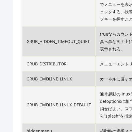
でメニューを表
ェックする。状
プキーを押すこ
trueならカウ
GRUB_HIDDEN_TIMEOUT_QUIET
真っ黒な画面上にG
表示される。
GRUB_DISTRIBUTOR
メニューエント
GRUB_CMDLINE_LINUX
カーネルに渡す
通常起動のlinu
defoptions
GRUB_CMDLINE_LINUX_DEFAULT
消せばよい。ス
ら”splash”を
hiddenmenu
起動時の選択メ