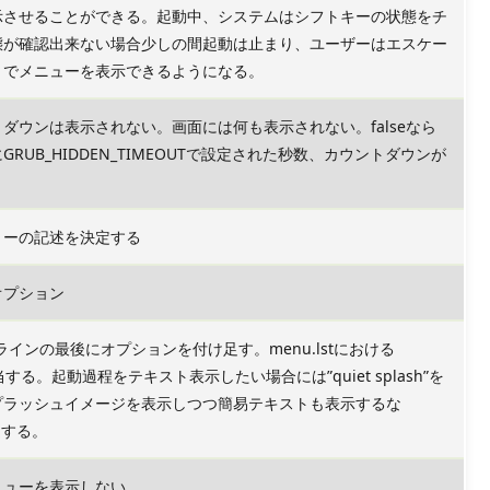
示させることができる。起動中、システムはシフトキーの状態をチ
態が確認出来ない場合少しの間起動は止まり、ユーザーはエスケー
とでメニューを表示できるようになる。
ントダウンは表示されない。画面には何も表示されない。falseなら
RUB_HIDDEN_TIMEOUTで設定された秒数、カウントダウンが
リーの記述を決定する
オプション
xラインの最後にオプションを付け足す。menu.lstにおける
に相当する。起動過程をテキスト表示したい場合には”quiet splash”を
プラッシュイメージを表示しつつ簡易テキストも表示するな
指定する。
ニューを表示しない