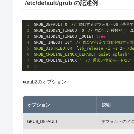
/etc/default/grub の記述例
GRUB_DEFAULT
=
0
GRUB_HIDDEN_TIMEOUT
=
0
GRUB_HIDDEN_TIMEOUT_QUIET
=
true
GRUB_TIMEOUT
=
10
"　// 既定の設定で自動起動する
GRUB_DISTRIBUTOR=`lsb_release -i -s 2> /de
GRUB_CMDLINE_LINUX_DEFAULT=quiet splash"
GRUB_CMDLINE_LINUX
=
"　// 通常／復元モードなど

●grub2のオプション
オプション
説明
GRUB_DEFAULT
デフォルトのメニ