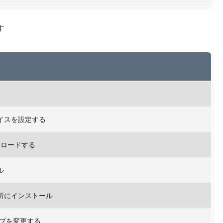
す
バイスを設定する
をロードする
ル
場所にインストール
プを変更する