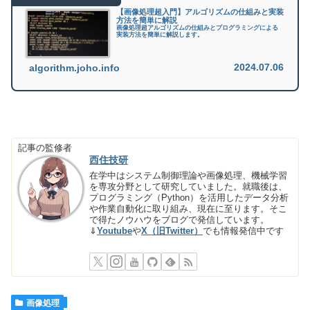
【画像処理超入門】アルゴリズムの仕組みと実装
方法を簡単に解説
画像処理超アルゴリズムの仕組みとプログラミングによる
実装方法を簡単に解説します。
2024.07.06
algorithm.joho.info
記事の監修者
西住技研
在学中はシステム制御理論や画像処理、機械学習
を専攻分野として研究していました。就職後は、
プログラミング（Python）を活用したデータ分析
や作業自動化に取り組み、現在に至ります。そこ
で得たノウハウをブログで発信しています。
⇓
Youtube
や
X（旧Twitter）
でも情報発信中です
画像処理