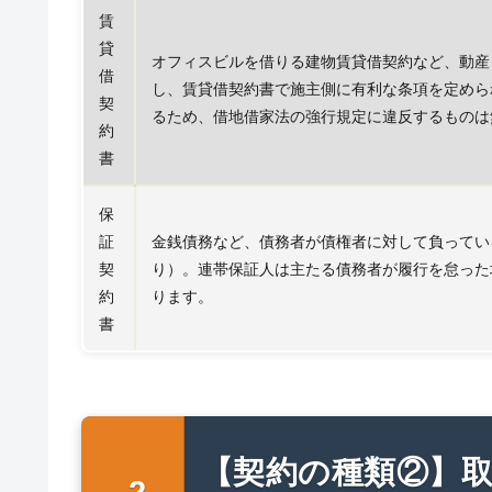
賃
貸
オフィスビルを借りる建物賃貸借契約など、動産
借
し、賃貸借契約書で施主側に有利な条項を定めら
契
るため、借地借家法の強行規定に違反するものは
約
書
保
証
金銭債務など、債務者が債権者に対して負ってい
契
り）。連帯保証人は主たる債務者が履行を怠った
約
ります。
書
【契約の種類②】