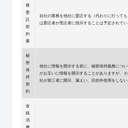
務
委
自社の業務を他社に委託する（代わりに行っても
託
は委託者が受託者に指示することは予定されてい
契
約
書
秘
密
他社に情報を開示する前に、秘密保持義務につい
保
がお互いに情報を開示することがありますが、そ
持
社が第三者に開示、漏えい、目的外使用をしない
契
約
金
銭
消
費