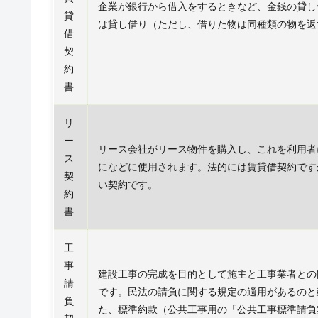
企業が銀行から借入をするときなど、金銭の貸し
貸
は貸し借り（ただし、借りた物は同種類の物を返
借
契
約
書
リ
ー
リース会社がリース物件を購入し、これを利用者
ス
になどに使用されます。法的には賃貸借契約です
契
い契約です。
約
書
工
事
建設工事の完成を目的として施主と工事業者との
請
です。民法の請負に関する規定の適用があるのと
負
た、標準約款（公共工事用の「公共工事標準請負