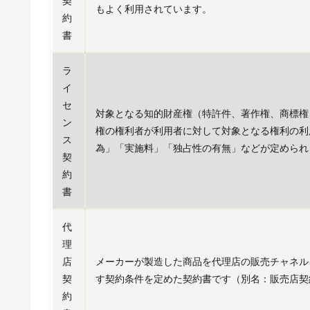
契
もよく利用されています。
約
書
ラ
イ
セ
対象となる知的財産権（特許件、著作権、商標権
ン
権の権利者が利用者に対して対象となる権利の利
ス
為」「実施料」「独占性の有無」などが定められ
契
約
書
代
理
店
メーカーが製造した商品を代理店の販売チャネル
契
す契約条件を定めた契約書です（別名：販売店契
約