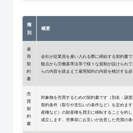
種
概要
別
雇
用
会社が従業員を雇い入れる際に締結する契約書で
契
観点から労働基準法等で様々な規制が設けられて
約
らの内容を踏まえて雇用契約の内容を検討する必
書
売
対象物を売買するための契約書です（別名：譲渡
買
契約条件（取引や支払いの条件など）を定めます
契
産権など）の財産権を買主に移転することを約し
約
成立します。売事前にお互いが合意した売買の条
書