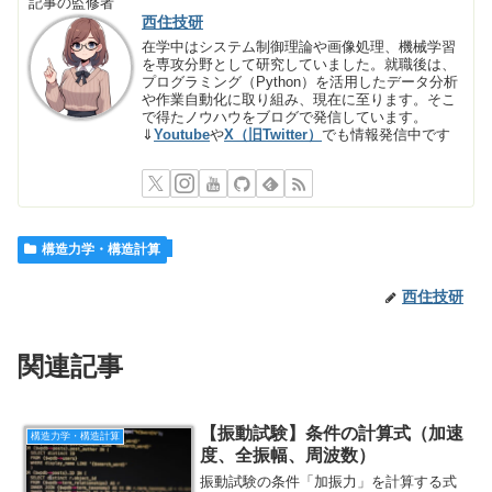
記事の監修者
西住技研
在学中はシステム制御理論や画像処理、機械学習
を専攻分野として研究していました。就職後は、
プログラミング（Python）を活用したデータ分析
や作業自動化に取り組み、現在に至ります。そこ
で得たノウハウをブログで発信しています。
⇓
Youtube
や
X（旧Twitter）
でも情報発信中です
構造力学・構造計算
西住技研
関連記事
【振動試験】条件の計算式（加速
構造力学・構造計算
度、全振幅、周波数）
振動試験の条件「加振力」を計算する式