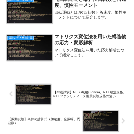
構造力学・構造計算
度、慣性モーメント
回転運動とは?位回転数と角速度、慣性モ
ーメントについて紹介します。
マトリクス変位法を用いた構造物
構造力学・構造計算
の応力・変形解析
マトリクス変位法を用いた応力解析につ
いて紹介します。
【耐震試験】NEBS規格(Zone4)、NTT耐震規格、
NTTファシリティーズ耐震試験規格の違い
【振動試験】条件の計算式（加速度、全振幅、周
波数）