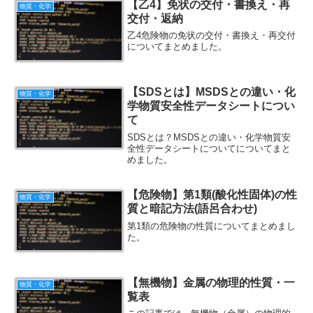
【乙4】免状の交付・書換え・再
物質・化学
交付・返納
乙4危険物の免状の交付・書換え・再交付
についてまとめました。
【SDSとは】MSDSとの違い・化
物質・化学
学物質安全性データシートについ
て
SDSとは？MSDSとの違い・化学物質安
全性データシートについてについてまと
めました。
【危険物】第1類(酸化性固体)の性
物質・化学
質と暗記方法(語呂合わせ)
第1類の危険物の性質についてまとめまし
た。
【無機物】金属の物理的性質・一
物質・化学
覧表