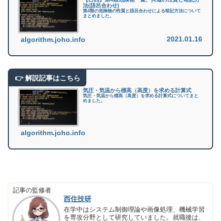
法(語呂合わせ)
第4類の危険物の性質と語呂合わせによる暗記方法について
まとめました。
2021.01.16
algorithm.joho.info
気圧・気温から標高（高度）を求める計算式
気圧・気温から標高（高度）を求める計算式についてまと
めました。
algorithm.joho.info
記事の監修者
西住技研
在学中はシステム制御理論や画像処理、機械学習
を専攻分野として研究していました。就職後は、