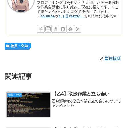
プログラミング（Python）を活用したデータ分析
や作業自動化に取り組み、現在に至ります。そこ
で得たノウハウをブログで発信しています。
⇓
Youtube
や
X（旧Twitter）
でも情報発信中です
物質・化学
西住技研
関連記事
【乙4】取扱作業と立ち会い
物質・化学
乙4危険物の取扱作業と立ち会いについて
まとめました。