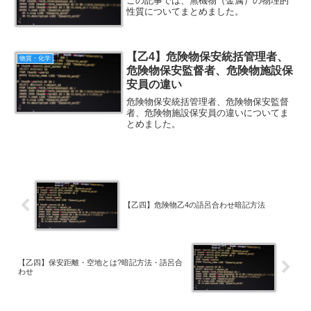
この記事では、無機物（金属）の物理的
性質についてまとめました。
【乙4】危険物保安統括管理者、
物質・化学
危険物保安監督者、危険物施設保
安員の違い
危険物保安統括管理者、危険物保安監督
者、危険物施設保安員の違いについてま
とめました。
【乙四】危険物乙4の語呂合わせ暗記方法
【乙四】保安距離・空地とは?暗記方法・語呂合
わせ