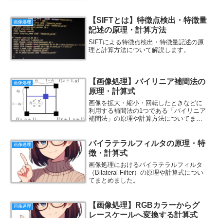
【SIFTとは】特徴点検出・特徴量
画像処理
記述の原理・計算方法
SIFTによる特徴点検出・特徴量記述の原
理と計算方法について解説します。
【画像処理】バイリニア補間法の
画像処理
原理・計算式
画像を拡大・縮小・回転したときなどに
利用する補間法の1つである「バイリニア
補間法」の原理や計算方法についてまと
めました。
バイラテラルフィルタの原理・特
画像処理
徴・計算式
画像処理におけるバイラテラルフィルタ
（Bilateral Filter）の原理や計算式につい
てまとめました。
【画像処理】RGBカラーからグ
画像処理
レースケールへ変換する計算式