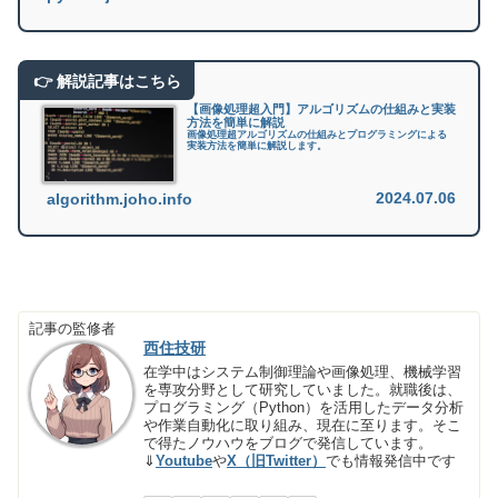
【画像処理超入門】アルゴリズムの仕組みと実装
方法を簡単に解説
画像処理超アルゴリズムの仕組みとプログラミングによる
実装方法を簡単に解説します。
2024.07.06
algorithm.joho.info
記事の監修者
西住技研
在学中はシステム制御理論や画像処理、機械学習
を専攻分野として研究していました。就職後は、
プログラミング（Python）を活用したデータ分析
や作業自動化に取り組み、現在に至ります。そこ
で得たノウハウをブログで発信しています。
⇓
Youtube
や
X（旧Twitter）
でも情報発信中です