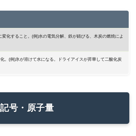
変化すること。(例)水の電気分解、鉄が錆びる、木炭の燃焼によ
変化。(例)氷が溶けて水になる。ドライアイスが昇華して二酸化炭
素記号・原子量