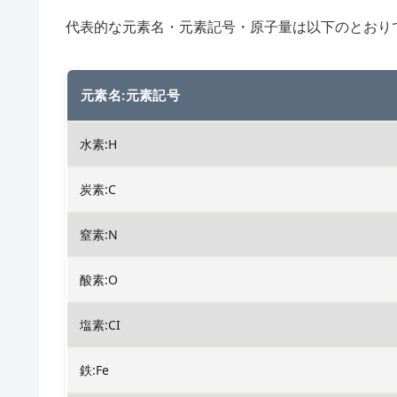
代表的な元素名・元素記号・原子量は以下のとおり
元素名:元素記号
水素:H
炭素:C
窒素:N
酸素:O
塩素:CI
鉄:Fe