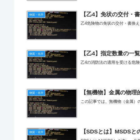
【乙4】免状の交付・
物質・化学
乙4危険物の免状の交付・書換
【乙4】指定数量の一
物質・化学
乙4の消防法の適用を受ける危険
【無機物】金属の物理
物質・化学
この記事では、無機物（金属）
【SDSとは】MSDS
物質・化学