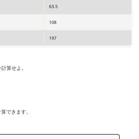
63.5
108
197
か計算せよ。
で計算できます。