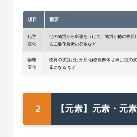
項目
概要
化学
他の物質から影響をうけて、物質が他の物質に
変化
る二酸化炭素の発生など
物理
物質の状態だけが変化(物質自体は同じ)態の
変化
素になる など
【元素】元素・元