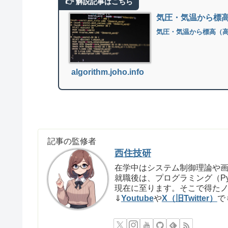
気圧・気温から標
気圧・気温から標高（
algorithm.joho.info
記事の監修者
西住技研
在学中はシステム制御理論や
就職後は、プログラミング（P
現在に至ります。そこで得た
⇓
Youtube
や
X（旧Twitter）
で