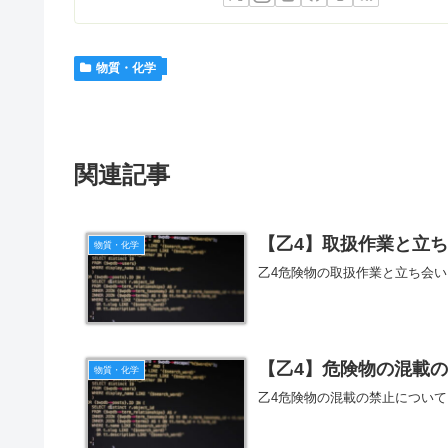
物質・化学
関連記事
【乙4】取扱作業と立
物質・化学
乙4危険物の取扱作業と立ち会
【乙4】危険物の混載
物質・化学
乙4危険物の混載の禁止につい