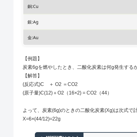
銅:Cu
銀:Ag
金:Au
【例題】
炭素6gを燃やしたとき、二酸化炭素は何g発生する
【解答】
(反応式)C ＋ O2 ＝CO2
(原子量)C(12)＋O2（16×2) = CO2（44）
よって、炭素(6g)のときの二酸化炭素(Xg)は次式
X=6×(44/12)=22g