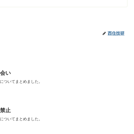
西住技研
ち会い
いについてまとめました。
の禁止
てについてまとめました。