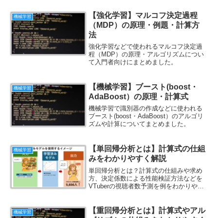
【強化学習】マルコフ決定過程
機械学習
（MDP）の原理・例題・計算方
法
強化学習などで使われるマルコフ決定過
程（MDP）の原理・アルゴリズムについ
て入門者向けにまとめました。
【機械学習】ブースト(boost・
機械学習
AdaBoost）の原理・計算式
機械学習で識別器の作成などに使われる
ブースト(boost・AdaBoost）のアルゴリ
ズムや計算についてまとめました。
【単回帰分析とは】計算式の仕組
機械学習
みをわかりやすく解説
単回帰分析とは？計算式の仕組みや求め
方、決定係数による性能検証方法などを
VTuberの視聴者数予測を例をわかりやす
く解説します。
【重回帰分析とは】計算式やアル
機械学習