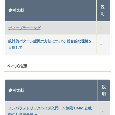
説
参考文献
明
ディープラーニング
–
統計的パターン認識の方法について 総合的な理解を
–
目指して
ベイズ推定
説
参考文献
明
ノンパラメトリックベイズ入門 〜無限 HMM と教
–
師なし単語分割〜