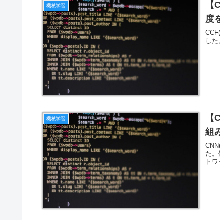
【
機械学習
度
CC
した
【
機械学習
組
CN
た。
トワー