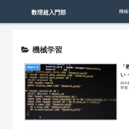
機械
数理超入門部
機械学習
「
機械学習
い
AI
学習