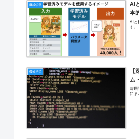
A
機械学習
本
AI
す。
【
機械学習
ム
深層
にま