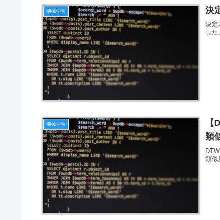
決
機械学習
決定
した
【
機械学習
類
DTW
類似