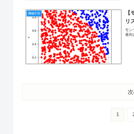
【
機械学習
リ
モン
者向
次
1