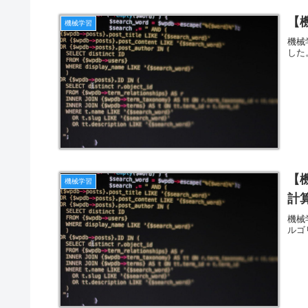
【
機械学習
機械
した
【機
機械学習
計
機械
ルゴ