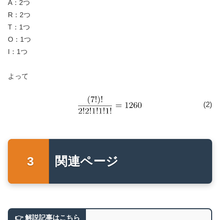
A：2つ
R：2つ
T：1つ
O：1つ
I：1つ
よって
(2)
関連ページ