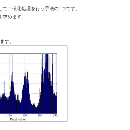
して二値化処理を行う手法の1つです。
を求めます。
めます。