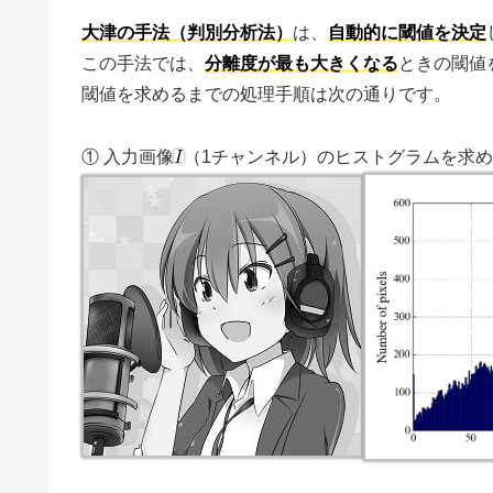
大津の手法（判別分析法）
は、
自動的に閾値を決定
この手法では、
分離度が最も大きくなる
ときの閾値
閾値を求めるまでの処理手順は次の通りです。
① 入力画像
（1チャンネル）のヒストグラムを求