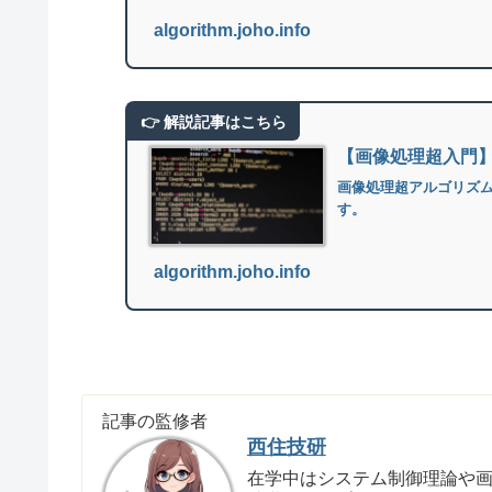
algorithm.joho.info
【画像処理超入門
画像処理超アルゴリズ
す。
algorithm.joho.info
記事の監修者
西住技研
在学中はシステム制御理論や