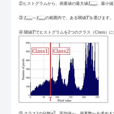
②ヒストグラムから、画素値の最大値
、最小値
③
～
の範囲内で、ある閾値
を選びます。
④ 閾値
でヒストグラムを2つのクラス（Class）
⑤ クラス1の分散
、平均値
、画素数
を求めま