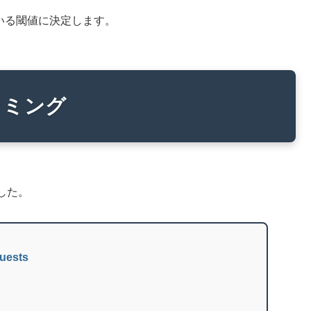
いる閾値に決定します。
ラミング
した。
uests