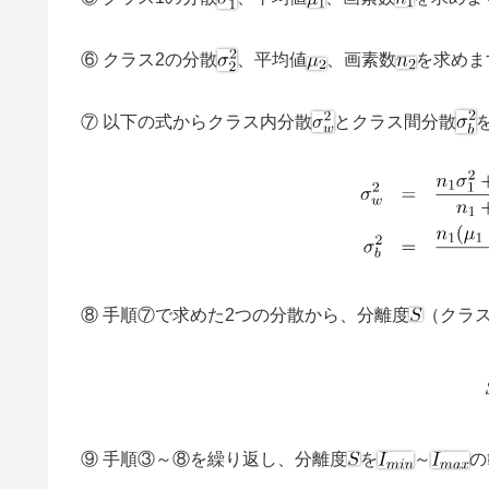
⑥ クラス2の分散
、平均値
、画素数
を求めま
⑦ 以下の式からクラス内分散
とクラス間分散
⑧ 手順⑦で求めた2つの分散から、分離度
（クラ
⑨ 手順③～⑧を繰り返し、分離度
を
～
の