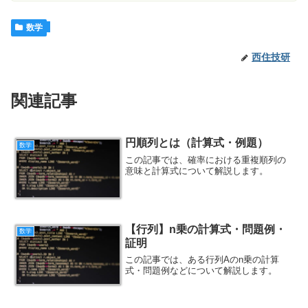
数学
西住技研
関連記事
円順列とは（計算式・例題）
数学
この記事では、確率における重複順列の
意味と計算式について解説します。
【行列】n乗の計算式・問題例・
数学
証明
この記事では、ある行列Aのn乗の計算
式・問題例などについて解説します。