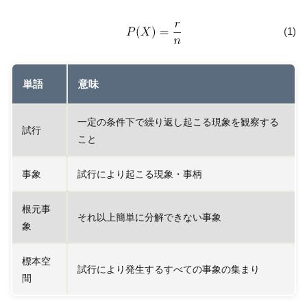
(1)
単語
意味
一定の条件下で繰り返し起こる現象を観察する
試行
こと
事象
試行により起こる現象・事柄
根元事
それ以上簡単に分解できない事象
象
標本空
試行により発生するすべての事象の集まり
間