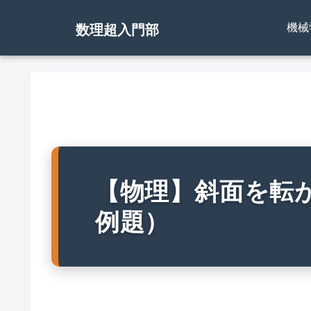
機械
数理超入門部
【物理】斜面を転
例題）