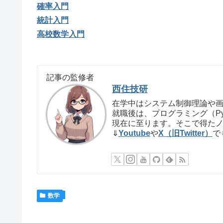
確率入門
統計入門
高校数学入門
記事の監修者
西住技研
在学中はシステム制御理論や
就職後は、プログラミング（P
現在に至ります。そこで得た
⇓
Youtube
や
X（旧Twitter）
で
数学