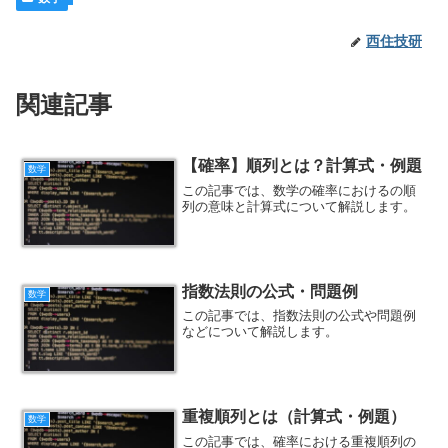
西住技研
関連記事
【確率】順列とは？計算式・例題
数学
この記事では、数学の確率におけるの順
列の意味と計算式について解説します。
指数法則の公式・問題例
数学
この記事では、指数法則の公式や問題例
などについて解説します。
重複順列とは（計算式・例題）
数学
この記事では、確率における重複順列の