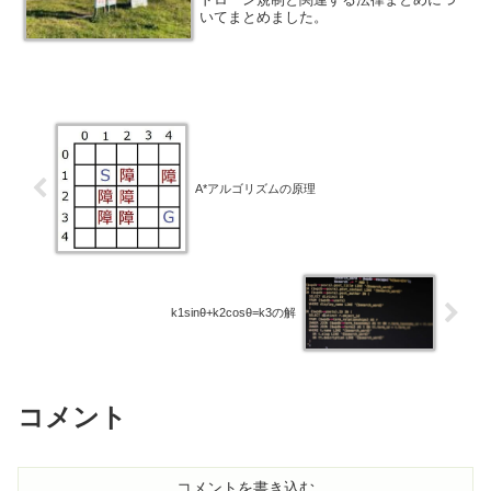
いてまとめました。
A*アルゴリズムの原理
k1sinθ+k2cosθ=k3の解
コメント
コメントを書き込む