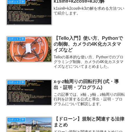
k1sinθ+k2cosθ=k3の解
ロボット工学
k1sinθ+k2cosθ=k3の解を求める方法つい
て紹介します。
【Tello入門】使い方、Pythonで
ロボット工学
の制御、カメラの4K化カスタマ
イズなど
Telloの基本的な使い方、Pythonでのプロ
グラミング制御、カメラの4K化カスタマ
イズなどについてまとめました。
x-y-z軸周りの回転行列 (式・導
ロボット工学
出・証明・プログラム)
この記事では、x軸，y軸，z軸周りの回転
行列を計算する公式と導出・証明・プロ
グラムについて解説します。
【ドローン】規制と関連する法律
ロボット工学
まとめ
ドローン規制と関連する法律まとめにつ