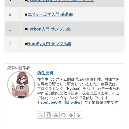
2
■
ロボット工学入門 基礎編
3
■
Python入門 サンプル集
4
■
NumPy入門 サンプル集
記事の監修者
西住技研
在学中はシステム制御理論や画像処理、機械学習
を専攻分野として研究していました。就職後は、
プログラミング（Python）を活用したデータ分析
や作業自動化に取り組み、現在に至ります。そこ
で得たノウハウをブログで発信しています。
⇓
Youtube
や
X（旧Twitter）
でも情報発信中です