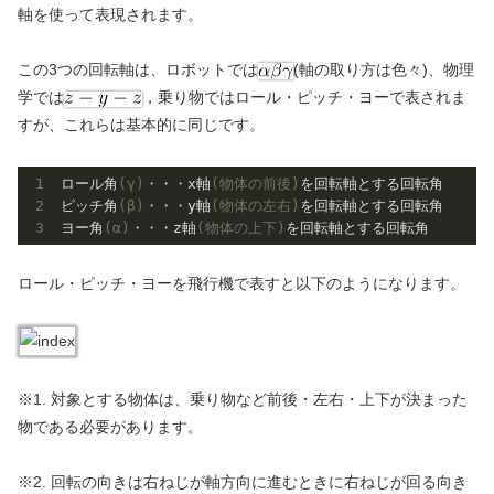
軸を使って表現されます。
この3つの回転軸は、ロボットでは
(軸の取り方は色々)、物理
学では
，乗り物ではロール・ピッチ・ヨーで表されま
すが、これらは基本的に同じです。
ロール角
(γ)
・・・x軸
(物体の前後)
を回転軸とする回転角

ピッチ角
(β)
・・・y軸
(物体の左右)
を回転軸とする回転角

ヨー角
(α)
・・・z軸
(物体の上下)
ロール・ピッチ・ヨーを飛行機で表すと以下のようになります。
※1. 対象とする物体は、乗り物など前後・左右・上下が決まった
物である必要があります。
※2. 回転の向きは右ねじが軸方向に進むときに右ねじが回る向き